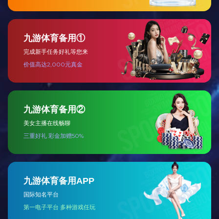
温州无纺布服装袋
中国黄金珠宝手提袋厂家覆膜
无纺布袋-中国黄金
无纺布覆膜快餐袋-麻署丸子
无纺布外卖打包袋-炸鸡