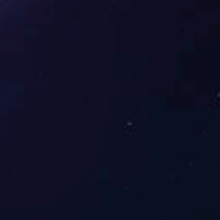
车缝平口袋
车缝无纺布袋定做
无纺布袋定制-爱玛-002
珠宝覆膜立体袋厂家-明牌珠
宝