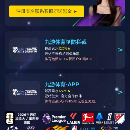
胶印
热转印
丝印
烫金
烫银
压纹
款式
车缝
平口袋
一次成型热压
有底无侧