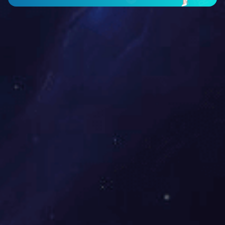
周六福珠宝黄金无纺布环保袋
厂家-周六福
无纺布袋 高档服装袋