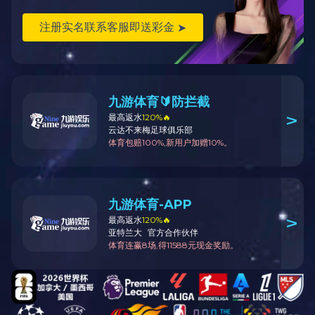
胶印
热转印
丝印
烫金
烫银
压纹
款式
车缝
平口袋
一次成型热压
有底无侧