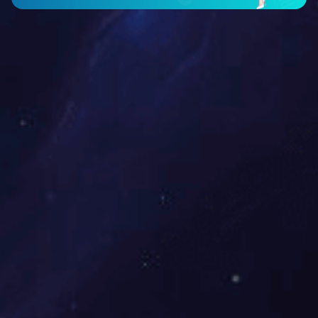
手提无纺布袋定做环保购物袋
无纺布黄金珠宝袋定做印
LOGO-老庙黄金