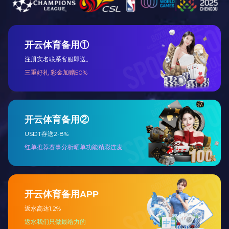
外卖打包袋定制-吃了个茶
外卖打包袋现货印logo