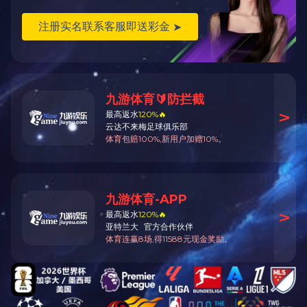
查看详情
1
2
3
4
开云官方注册满足客户的需求，可按需定制各种一次成型立体无纺布酒
袋、饮料袋、外卖袋、食品袋、服装袋、鞋袋、编织布手提袋、冰包、保
温袋、收纳盒、抽绳袋、棉布袋等广告礼袋。
开云kaiyun（中国）
联系人: 博骁
手机号: 15172736368
电话: 17357725229