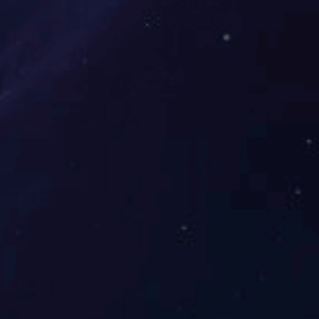
布手提袋印LOGO字
1
2
3