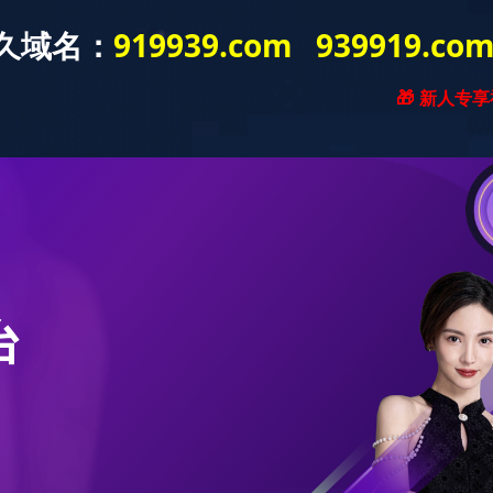
aiyun（中国）
新闻资讯
开云官方注册
开云kaiy
黄金珠宝系列
酒-饮料类系列
快餐外卖系列