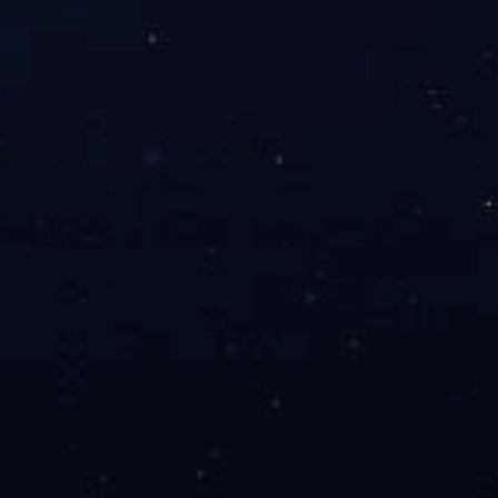
国）
8
mail.com
苍南县龙港镇世纪大道8888