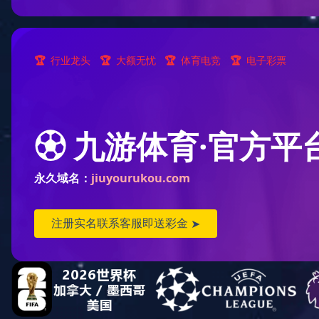
材质
广告类
PE袋
棉麻布袋
无纺布袋
工艺