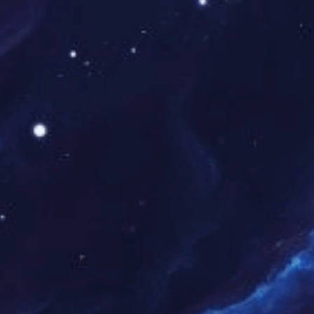
无纺布购物袋
无纺布广告袋定做印LOGO
纺布环保手提袋
无纺布立体袋