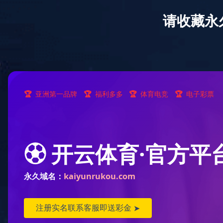
首页
关于博骁
开云k
服装类系列
广告类